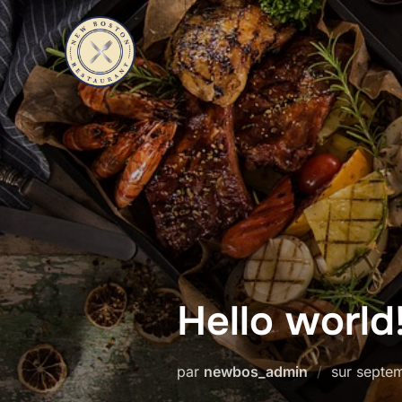
Aller
au
contenu
Hello world
Publié
par
newbos_admin
sur
septe
le